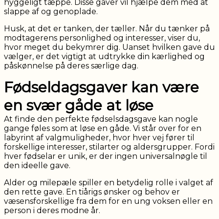
hyggeligt tæppe. Disse gaver vil hjælpe dem med at
slappe af og genoplade.
Husk, at det er tanken, der tæller. Når du tænker på
modtagerens personlighed og interesser, viser du,
hvor meget du bekymrer dig. Uanset hvilken gave du
vælger, er det vigtigt at udtrykke din kærlighed og
påskønnelse på deres særlige dag.
Fødseldagsgaver kan være
en svær gåde at løse
At finde den perfekte fødselsdagsgave kan nogle
gange føles som at løse en gåde. Vi står over for en
labyrint af valgmuligheder, hvor hver vej fører til
forskellige interesser, stilarter og aldersgrupper. Fordi
hver fødselar er unik, er der ingen universalnøgle til
den ideelle gave.
Alder og milepæle spiller en betydelig rolle i valget af
den rette gave. En tiårigs ønsker og behov er
væsensforskellige fra dem for en ung voksen eller en
person i deres modne år.