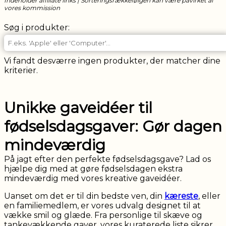
Indeholder affiliate links | Sorteringsrækkefølgen kan være påvirket af
vores kommission
Boligtilbehør
Søg i produkter:
Sko
Elektonik
Vi fandt desværre ingen produkter, der matcher dine
Tøj
kriterier.
Fitness
Mad
Unikke gaveidéer til
og
drikke
fødselsdagsgaver: Gør dagen
Personlig
mindeværdig
pleje
På jagt efter den perfekte fødselsdagsgave? Lad os
Diverse
hjælpe dig med at gøre fødselsdagen ekstra
mindeværdig med vores kreative gaveidéer.
Oplevelser
Uanset om det er til din bedste ven, din
kæreste
, eller
en familiemedlem, er vores udvalg designet til at
vække smil og glæde. Fra personlige til skæve og
tankevækkende gaver, vores kuraterede liste sikrer,