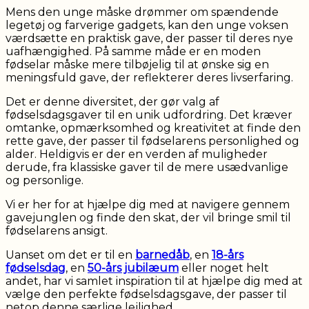
Mens den unge måske drømmer om spændende
legetøj og farverige gadgets, kan den unge voksen
værdsætte en praktisk gave, der passer til deres nye
uafhængighed. På samme måde er en moden
fødselar måske mere tilbøjelig til at ønske sig en
meningsfuld gave, der reflekterer deres livserfaring.
Det er denne diversitet, der gør valg af
fødselsdagsgaver til en unik udfordring. Det kræver
omtanke, opmærksomhed og kreativitet at finde den
rette gave, der passer til fødselarens personlighed og
alder. Heldigvis er der en verden af muligheder
derude, fra klassiske gaver til de mere usædvanlige
og personlige.
Vi er her for at hjælpe dig med at navigere gennem
gavejunglen og finde den skat, der vil bringe smil til
fødselarens ansigt.
Uanset om det er til en
barnedåb
, en
18-års
fødselsdag
, en
50-års jubilæum
eller noget helt
andet, har vi samlet inspiration til at hjælpe dig med at
vælge den perfekte fødselsdagsgave, der passer til
netop denne særlige lejlighed.