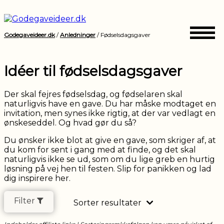
Godegaveideer.dk
/
Anledninger
/
Fødselsdagsgaver
Vis
kun
produkter
Idéer til fødselsdagsgaver
på
tilbud
Der skal fejres fødselsdag, og fødselaren skal
naturligvis have en gave. Du har måske modtaget en
Ja
invitation, men synes ikke rigtig, at der var vedlagt en
ønskeseddel. Og hvad gør du så?
Vælg
...
Du ønsker ikke blot at give en gave, som skriger af, at
du kom for sent i gang med at finde, og det skal
maksimal
kr.
naturligvis ikke se ud, som om du lige greb en hurtig
pris:
løsning på vej hen til festen. Slip for panikken og lad
dig inspirere her.
Filter
Sorter resultater
Kategori