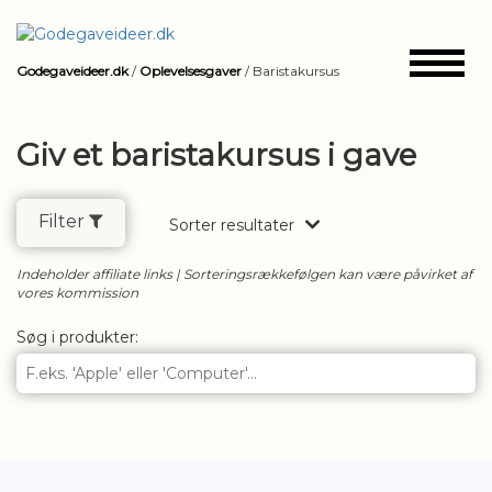
Godegaveideer.dk
/
Oplevelsesgaver
/
Baristakursus
Vis
kun
produkter
Giv et baristakursus i gave
på
tilbud
Filter
Sorter resultater
Ja
Indeholder affiliate links | Sorteringsrækkefølgen kan være påvirket af
vores kommission
Vælg
...
Søg i produkter:
maksimal
kr.
pris:
Kategori