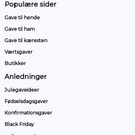
Populære sider
Boligtilbehør
Sko
Gave til hende
Elektonik
Gave til ham
Tøj
Gave til kæresten
Fitness
Værtsgaver
Mad
Butikker
og
drikke
Anledninger
Personlig
pleje
Julegaveideer
Diverse
Fødselsdagsgaver
Oplevelser
Konfirmationsgaver
Black Friday