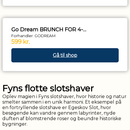
Go Dream BRUNCH FOR 4-
Oplevelsesgaver GASTRONOMY
Forhandler: GODREAM
599 kr.
Gå til shop
Fyns flotte slotshaver
Oplev magien i Fyns slotshaver, hvor historie og natur
smelter sammen i en unik harmoni. Et eksempel på
en fortryllende slotshave er Egeskov Slot, hvor
besøgende kan vandre gennem labyrinter, nyde
duften af blomstrende roser og beundre historiske
bygninger.