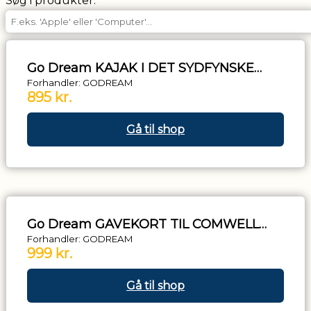
Søg i produkter:
Boligtilbehør
Sko
Go Dream KAJAK I DET SYDFYNSKE
Elektonik
ØHAV- Oplevelsesgaver ADVENTURE
Forhandler: GODREAM
Tøj
895 kr.
Fitness
Gå til shop
Mad
og
drikke
Personlig
pleje
Go Dream GAVEKORT TIL COMWELL
Diverse
H.C. ANDERSEN- Oplevelsesgaver STAY
Forhandler: GODREAM
Oplevelser
999 kr.
Gå til shop