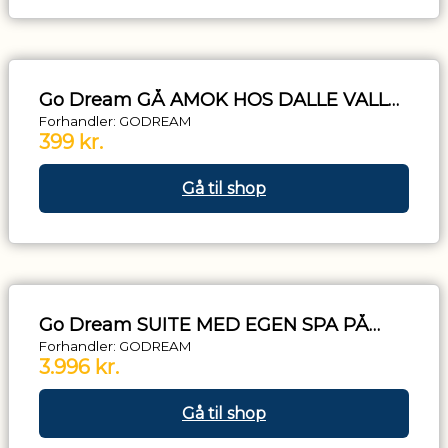
Go Dream GÅ AMOK HOS DALLE VALLE
– FROKOST- Oplevelsesgaver
Forhandler: GODREAM
399 kr.
GASTRONOMY
Gå til shop
Go Dream SUITE MED EGEN SPA PÅ
SKRØBELEV GODS- Oplevelsesgaver
Forhandler: GODREAM
3.996 kr.
STAY
Gå til shop