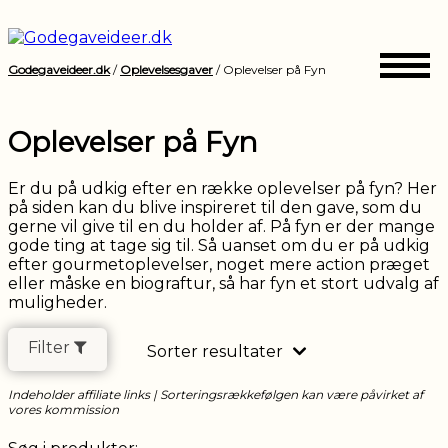
Godegaveideer.dk
/
Oplevelsesgaver
/
Oplevelser på Fyn
Vis
kun
produkter
Oplevelser på Fyn
på
tilbud
Er du på udkig efter en række oplevelser på fyn? Her
på siden kan du blive inspireret til den gave, som du
Ja
gerne vil give til en du holder af. På fyn er der mange
gode ting at tage sig til. Så uanset om du er på udkig
efter gourmetoplevelser, noget mere action præget
Vælg
3996
eller måske en biograftur, så har fyn et stort udvalg af
muligheder.
maksimal
kr.
pris:
Filter
Sorter resultater
Indeholder affiliate links | Sorteringsrækkefølgen kan være påvirket af
vores kommission
Kategori